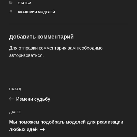
РУБРИКИ
СТАТЬИ
МЕТКИ
АКАДЕМИЯ МОДЕЛЕЙ
Добавить комментарий
Для отправки комментария вам необходимо
авторизоваться
.
Навигация
Предыдущая
НАЗАД
по
запись:
записям
Измени судьбу
Следующая
ДАЛЕЕ
запись
Мы поможем подобрать моделей для реализации
любых идей