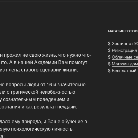
МАГАЗИН ГОТОВ
$
Хостинг от 9
$
Регистрация
н прожил не свою жизнь, что нужно что-
$
Облачные с
 и что. А в нашей Академии Вам помогут
$
Магазин дом
из плена старого сценарии жизни.
$
Бесплатный
кие вопросы люди от 16 и значительно
ли с трагической неизбежностью
у сознательным поведением и
знания и как результат неудачи.
 дала ему природа, и Ваше обучение в
елую психологическую личность.
а: