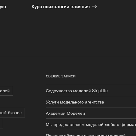
запись
кую
Курс психологии влияния
СВЕЖИЕ ЗАПИСИ
делей
Содружество моделей StripLife
Услуги модельного агентства
ный бизнес
Академия Моделей
Мы предоставляем моделей любого форма
Процесс обучения в академии моделей