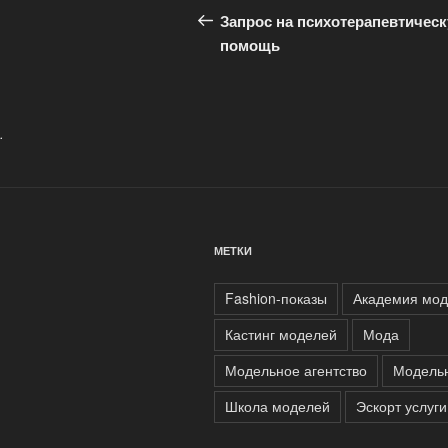
по
запись:
Запрос на психотерапевтичес
записям
помощь
.
МЕТКИ
Fashion-показы
Академия мо
Кастинг моделей
Мода
Модельное агентство
Модель
Школа моделей
Эскорт услуги