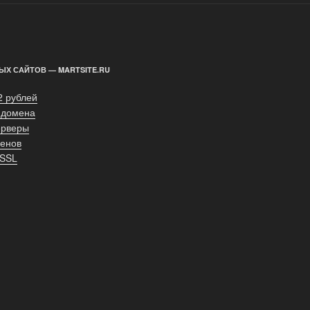
ЫХ САЙТОВ — MARTSITE.RU
2 рублей
 домена
ерверы
енов
 SSL