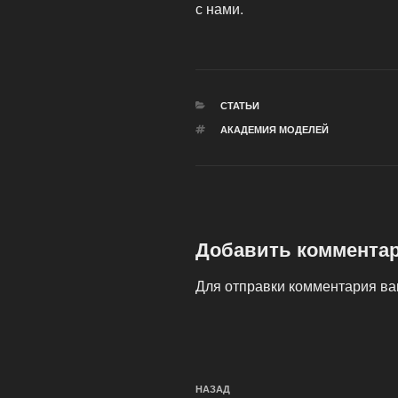
с нами.
РУБРИКИ
СТАТЬИ
МЕТКИ
АКАДЕМИЯ МОДЕЛЕЙ
Добавить коммента
Для отправки комментария в
Навигация
Предыдущая
НАЗАД