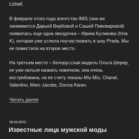
Lizbell.
В феврале этого года агентство IMG (они же
занимаются Дарьей Вербовой и Сашей Пивоваровой)
появилась еще одна звездочка – Ирина Куликова (Irina
K), которая уже успела поучаствовать в шоу Prada. Мы
ее поместили на второе место.
На третьем месте – белорусская модель Ольга Шерер,
ее уже нельзя назвать новичком, она очень
востребована, на ее счету показы Miu Miu, Chanel,
Valentino, Marc Jacobs, Donna Karan.
Читать далее
«Худые
или
стройные?»
ОПУБЛИКОВАНО
29.04.2015
Известные лица мужской моды