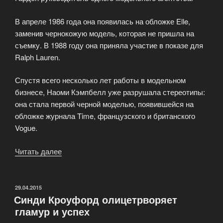
В апреле 1986 года она появилась на обложке Elle,
заменив чернокожую модель, которая не пришла на
съемку. В 1988 году она приняла участие в показе для
Ralph Lauren.
Спустя всего несколько лет работы в модельном
бизнесе, Наоми Кэмпбелл уже разрушала стереотипы:
она стала первой черной моделью, появившейся на
обложке журнала Time, французского и британского
Vogue.
Читать далее
«Знойный
и
страстный
образ
ОПУБЛИКОВАНО
29.04.2015
Синди Кроуфорд олицетрворяет
Наоми
гламур и успех
Кэмпбелл
на