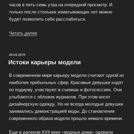
часов в пять-семь утра на очередной просмотр. И
только после стольких изматывающих лет можно
будет позволить себе расслабиться.
Читать далее
«Мифы
о
модельном
бизнесе»
ОПУБЛИКОВАНО
29.04.2019
Истоки карьеры модели
В современном мире карьеру модели считают одной из
наиболее прибыльных сфер. Красивые девушки ходят
по подиуму, участвуют в съемках и фотосессиях. Они
улыбаются с обложек журналов. При этом носят
дизайнерскую одежду. Но не всегда молодые девушки
занимались демонстрацией моды. До становления
современного образа модели прошло немало времени.
Еще в далеком XVII веке «модные дома» одевали