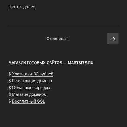
Читать далее
«Синди
Кроуфорд
олицетрворяет
гламур
и
Навигация
Сле
Страница
1
успех»
по
стра
записям
МАГАЗИН ГОТОВЫХ САЙТОВ — MARTSITE.RU
$
Хостинг от 92 рублей
$
Регистрация домена
$
Облачные серверы
$
Магазин доменов
$
Бесплатный SSL