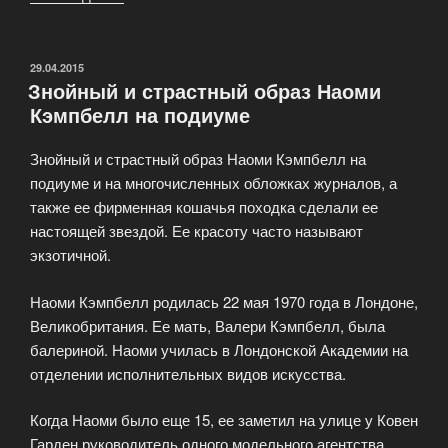
лица
мужской
моды»
ОПУБЛИКОВАНО
29.04.2015
Знойный и страстный образ Наоми
Кэмпбелл на подиуме
Знойный и страстный образ Наоми Кэмпбелл на
подиуме и на многочисленных обложках журналов, а
также ее фирменная кошачья походка сделали ее
настоящей звездой. Ее красоту часто называют
экзотичной.
Наоми Кэмпбелл родилась 22 мая 1970 года в Лондоне,
Великобритания. Ее мать, Валери Кэмпбелл, была
балериной. Наоми училась в Лондонской Академии на
отделении исполнительных видов искусства.
Когда Наоми было еще 15, ее заметил на улице у Ковен
Гарден руководитель одного модельного агентства.