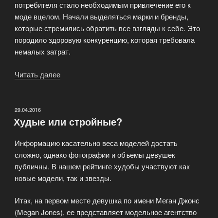
потребителя стало необходимым привлечение его к
моде вцелом. Начали выделяться марки и бренды,
которые стремились обратить все взгляды к себе. Это
породило здоровую конкуренцию, которая требовала
немалых затрат.
Читать далее
«Индустрия
моды:
почем
предложение
ОПУБЛИКОВАНО
29.04.2016
Худые или стройные?
и
спрос?»
Информацию касательно веса моделей достать
сложно, однако фотографии и объемы девушек
публичны. В нашем рейтинге худобы участвуют как
новые модели, так и звезды.
Итак, на первом месте девушка по имени Меган Джонс
(Megan Jones), ее представляет модельное агентство