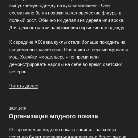
выпускаемую одежду на куклы-манекены. Они
схематично были похожи на человеческие фигуры в
полный рост. Обычно их делали из дерева или воска.
Для демонстрации парфюмерии опрыскивали одежду.
К середине XIX века куклы стали больше походить на
современных манекенов. Появляются первые журналы
мод. Хозяйки-«модельеры» не преминули
демонстрировать наряды на себе во время светских
вечеров.
Читать далее
«Истоки
карьеры
модели»
ОПУБЛИКОВАНО
29.04.2019
Организация модного показа
От проведения модного показа зависит, насколько
успешно будет продаваться коллекция и будет ли она