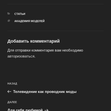
РУБРИКИ
СТАТЬИ
МЕТКИ
АКАДЕМИЯ МОДЕЛЕЙ
Добавить комментарий
Для отправки комментария вам необходимо
авторизоваться
.
Навигация
Предыдущая
НАЗАД
по
запись:
записям
Телевидение как проводник моды
Следующая
ДАЛЕЕ
запись
Для себя любимой