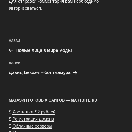
Для отправки комментария вам необходимо
авторизоваться
.
Навигация
Предыдущая
НАЗАД
по
запись:
записям
Новые лица в мире моды
Следующая
ДАЛЕЕ
запись
Дэвид Бекхэм – бог гламура
МАГАЗИН ГОТОВЫХ САЙТОВ — MARTSITE.RU
$
Хостинг от 92 рублей
$
Регистрация домена
$
Облачные серверы