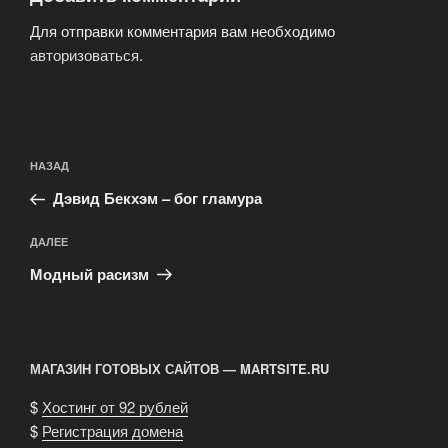
Для отправки комментария вам необходимо
авторизоваться
.
Навигация
Предыдущая
НАЗАД
по
запись:
записям
Дэвид Бекхэм – бог гламура
Следующая
ДАЛЕЕ
запись
Модный расизм
МАГАЗИН ГОТОВЫХ САЙТОВ — MARTSITE.RU
$
Хостинг от 92 рублей
$
Регистрация домена