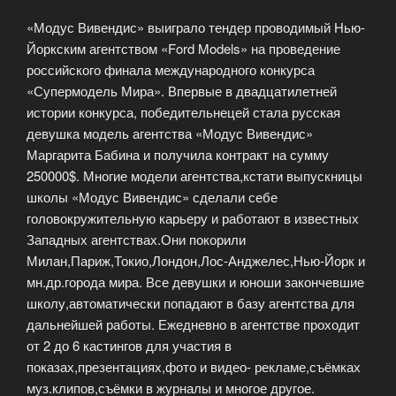
«Модус Вивендис» выиграло тендер проводимый Нью-
Йоркским агентством «Ford Models» на проведение
российского финала международного конкурса
«Супермодель Мира». Впервые в двадцатилетней
истории конкурса, победительнецей стала русская
девушка модель агентства «Модус Вивендис»
Маргарита Бабина и получила контракт на сумму
250000$. Многие модели агентства,кстати выпускницы
школы «Модус Вивендис» сделали себе
головокружительную карьеру и работают в известных
Западных агентствах.Они покорили
Милан,Париж,Токио,Лондон,Лос-Анджелес,Нью-Йорк и
мн.др.города мира. Все девушки и юноши закончевшие
школу,автоматически попадают в базу агентства для
дальнейшей работы. Ежедневно в агентстве проходит
от 2 до 6 кастингов для участия в
показах,презентациях,фото и видео- рекламе,съёмках
муз.клипов,съёмки в журналы и многое другое.