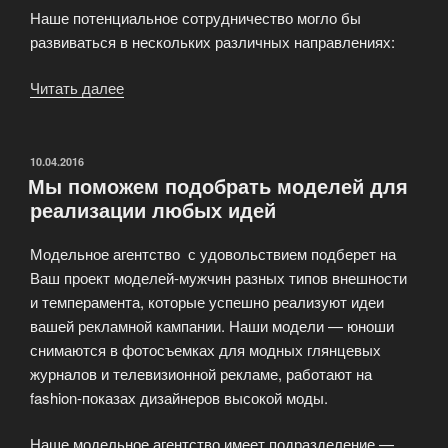
Наше потенциальное сотрудничество могло бы
развиваться в нескольких различных направлениях:
Читать далее
«Сотрудничество
в
области
модельного
ОПУБЛИКОВАНО
10.04.2016
Мы поможем подобрать моделей для
бизнеса»
реализации любых идей
Модельное агентство с удовольствием подберет на
Ваш проект моделей-мужчин разных типов внешности
и темперамента, которые успешно реализуют идеи
вашей рекламной кампании. Наши модели — юноши
снимаются в фотосъемках для модных глянцевых
журналов и телевизионной рекламе, работают на
fashion-показах дизайнеров высокой моды.
Наше модельное агентство имеет подразделение —